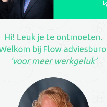
Hi! Leuk je te ontmoeten.
Welkom bij Flow adviesburo
‘voor meer werkgeluk’