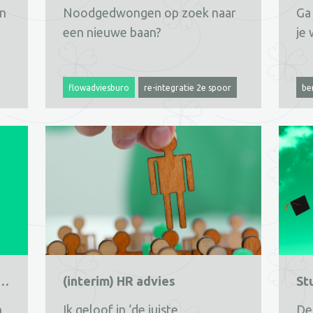
en
Noodgedwongen op zoek naar
ander in werk en 
Soms zijn
Ga 
Van meerwaarde kunnen zijn
een nieuwe baan?
mijn passie
waardoor 
je
voor de ontwikkeling van de
én mijn eigen flo
werkzaam k
flowadviesburo
re-integratie 2e spoor
be
outplacement
dreigend ontslag
fl
reorganisatie
op
begeleiding bij outplacement
hoorn
lo
on
 Verzuimspecialist / Casemanager
(interim) HR advies
St
n
Marit als (interim)
Ik geloof in ‘de juiste
verzuim’
De