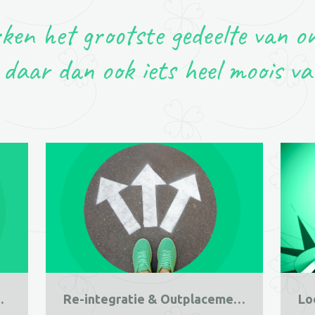
en het grootste gedeelte van on
 daar dan ook iets heel moois v
or meer werkgeluk
Re-integratie & Outplacement
Lo