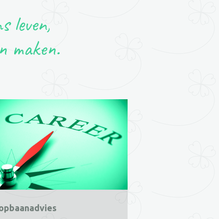
s leven,
an maken.
opbaanadvies