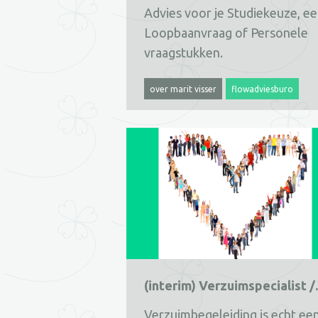
Advies voor je Studiekeuze, e
Loopbaanvraag of Personele
vraagstukken.
over marit visser
flowadviesburo
(interim)
Verzuimbegeleiding is echt ee