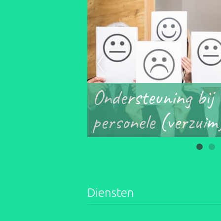
ro, voor
Ondersteuning bij
personele (verzui
Diensten