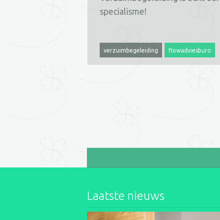
specialisme!
verzuimbegeleiding
flowadviesburo
Laatste nieuws