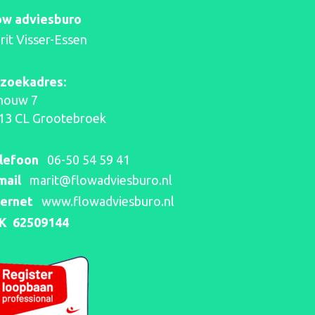
ow adviesburo
rit Visser-Essen
zoekadres:
houw 7
13 CL Grootebroek
 bijzondere mijlpaal -
Een AI-
lefoon
06-50 54 59 41
 verjaardag 🎉
interes
mail
marit@flowadviesburo.nl
ternet
www.flowadviesburo.nl
K 62509144