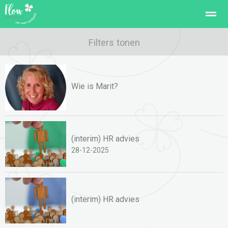
Voor Jezelf
Voor Werkgevers
Filters tonen
Trainingen / Workshops
W
Home
Pagina's
Nieuws
Zoeken
Con
Wie is Marit?
(interim) HR advies
28-12-2025
(interim) HR advies