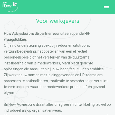
Voor werkgevers
Voor Jezelf
Voor Werkgevers
Trainingen / Workshops
W
Flow Adviesburo is dé partner voor uiteenlopende HR-
vraagstukken.
Home
Pagina's
Nieuws
Zoeken
Con
Of je nu ondersteuning zoekt bij in-door en uitstroom,
verzuimbegeleiding, het opstellen van een effectief
personeelsbeleid of het versterken van de duurzame
inzetbaarheid van je medewerkers, Marit biedt gerichte
oplossingen die aansluiten bij jouw bedrijfscultuur en ambities.
Zij werkt nauw samen met leidinggevenden en HR-teams om
processen te optimaliseren, motivatie te bevorderen en verzuim
te verminderen, waardoor medewerkers productief en gezond
blijven.
Bij Flow Adviesburo draait alles om groei en ontwikkeling, zowel op
individueel als op organisatieniveau.