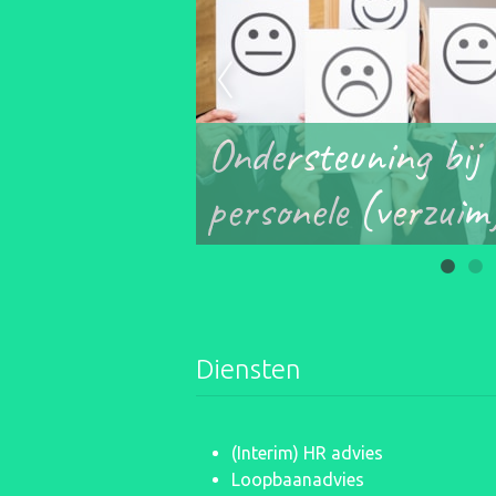
ro, voor
Ondersteuning bij
personele (verzui
Diensten
(Interim) HR advies
Loopbaanadvies