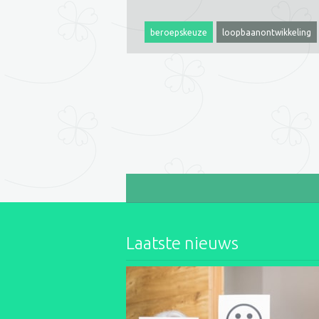
beroepskeuze
loopbaanontwikkeling
flowadviesburo
op zoek naar een nieuwe baan
loopbaan
re-integratie
ontslag gekregen
hulp bij baan zoeken
Laatste nieuws