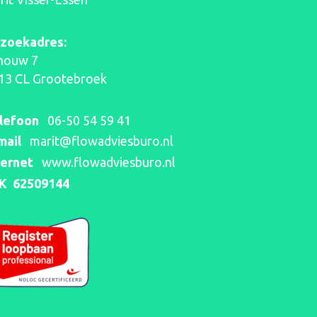
zoekadres:
houw 7
13 CL Grootebroek
 bijzondere mijlpaal -
Een AI-
lefoon
06-50 54 59 41
 verjaardag 🎉
interes
mail
marit@flowadviesburo.nl
ternet
www.flowadviesburo.nl
K 62509144