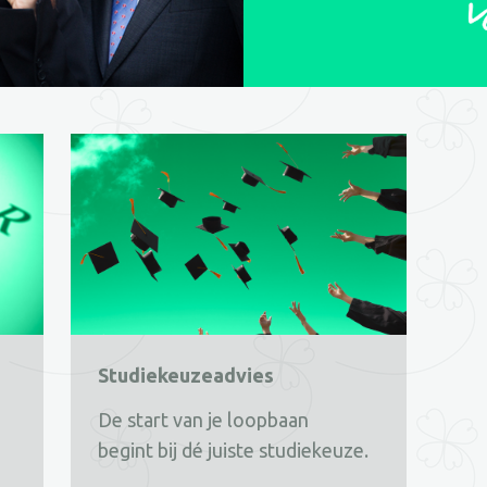
Studiekeuzeadvies
Inzicht in jezelf, geeft Uitzicht
De start van je loopbaan
Studieke
op een baan dat het beste bij je
begint bij dé juiste studiekeuze.
Herken jij jezelf 
Hoe maak j
past.
onderstaande vr
studieke