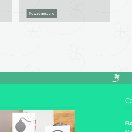
flowadviesburo
studiekeuzebegeleiding
studiekeuze
beroepskeuze
adviseur
loopbaanadviseur
advies
C
Fl
Ma