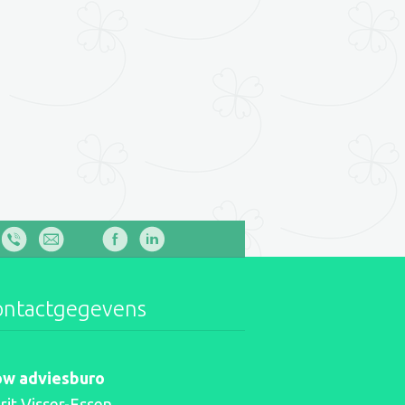
ontactgegevens
ow adviesburo
rit Visser-Essen